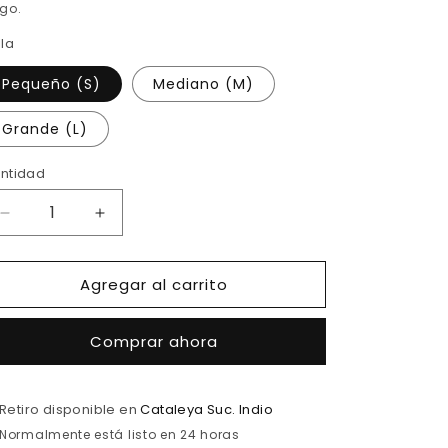
go.
lla
Pequeño (S)
Mediano (M)
Grande (L)
ntidad
Reducir
Aumentar
cantidad
cantidad
para
para
Agregar al carrito
Bikini
Bikini
amarillo
amarillo
básico
básico
Comprar ahora
Retiro disponible en
Cataleya Suc. Indio
Normalmente está listo en 24 horas