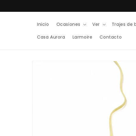
Ir
directamente
al contenido
Inicio
Ocasiones
Ver
Trajes de
Casa Aurora
Larmoire
Contacto
Ir
directamente
a la
información
del producto