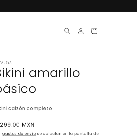
Iniciar
Carrito
sesión
TALEYA
ikini amarillo
básico
kini calzón completo
recio
 299.00 MXN
abitual
s
gastos de envío
se calculan en la pantalla de