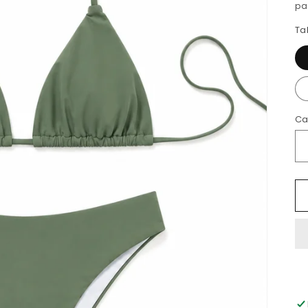
pa
Ta
Ca