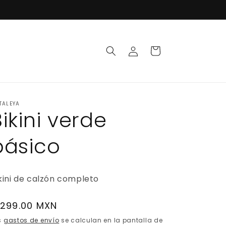
Iniciar
Carrito
sesión
TALEYA
Bikini verde
básico
kini de calzón completo
recio
 299.00 MXN
abitual
s
gastos de envío
se calculan en la pantalla de