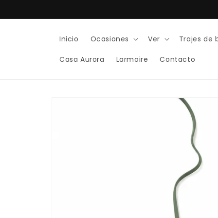
Ir
directamente
al contenido
Inicio
Ocasiones
Ver
Trajes de
Casa Aurora
Larmoire
Contacto
Ir
directamente
a la
información
del producto