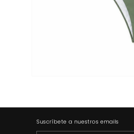
Abrir
elemento
multimedia
1
en
una
ventana
modal
Suscríbete a nuestros emails