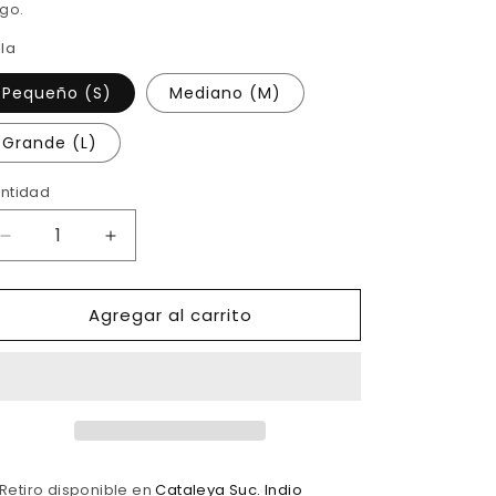
go.
lla
Pequeño (S)
Mediano (M)
Grande (L)
ntidad
Reducir
Aumentar
cantidad
cantidad
para
para
Agregar al carrito
Bikini
Bikini
verde
verde
básico
básico
Retiro disponible en
Cataleya Suc. Indio