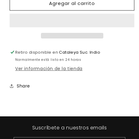
Agregar al carrito
Set
Set
Orange
Orange
Bay
Bay
Retiro disponible en
Cataleya Suc. Indio
Normalmente está listo en 24 horas
Ver información de la tienda
Share
Suscríbete a nuestros emails