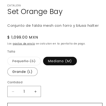
elemento
elemento
CATALEYA
multimedia
multimedia
Set Orange Bay
1
2
en
en
una
una
ventana
ventana
modal
modal
Conjunto de falda mesh con forro y blusa halter
Precio
$ 1,099.00 MXN
habitual
Los
gastos de envío
se calculan en la pantalla de pago.
Talla
Variante
Pequeño (S)
Mediano (M)
agotada
o
no
Grande (L)
disponible
Cantidad
Reducir
Aumentar
cantidad
cantidad
para
para