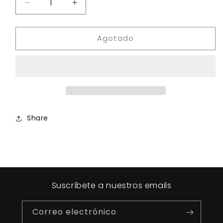
Reducir
Aumentar
cantidad
cantidad
para
para
Agotado
Vestido
Vestido
Back
Back
Drape
Drape
Magenta
Magenta
Share
Suscríbete a nuestros emails
Correo electrónico