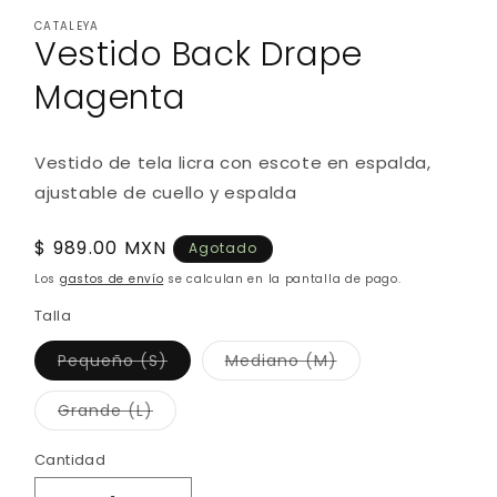
elemento
elemento
CATALEYA
multimedia
multimedia
Vestido Back Drape
1
2
en
en
una
una
Magenta
ventana
ventana
modal
modal
Vestido de tela licra con escote en espalda,
ajustable de cuello y espalda
Precio
$ 989.00 MXN
Agotado
habitual
Los
gastos de envío
se calculan en la pantalla de pago.
Talla
Variante
Variante
Pequeño (S)
Mediano (M)
agotada
agotada
o
o
no
no
Variante
Grande (L)
disponible
disponible
agotada
o
no
Cantidad
disponible