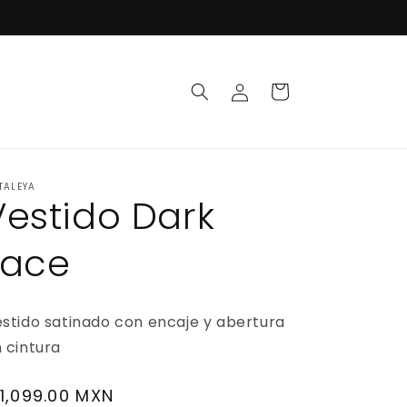
Iniciar
Carrito
sesión
TALEYA
Vestido Dark
Lace
stido satinado con encaje y abertura
 cintura
recio
 1,099.00 MXN