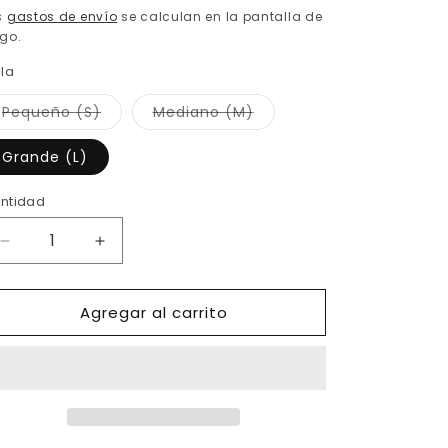
abitual
s
gastos de envío
se calculan en la pantalla de
go.
lla
Variante
Variante
Pequeño (S)
Mediano (M)
agotada
agotada
o
o
no
no
Grande (L)
disponible
disponible
ntidad
Reducir
Aumentar
cantidad
cantidad
para
para
Agregar al carrito
Vestido
Vestido
Dark
Dark
Lace
Lace