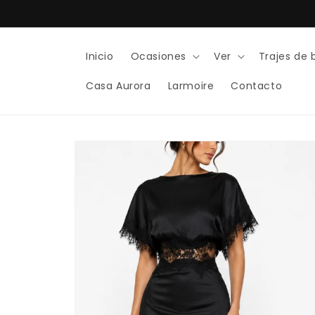
Ir
directamente
al contenido
Inicio
Ocasiones
Ver
Trajes de
Casa Aurora
Larmoire
Contacto
Ir
directamente
a la
información
del producto