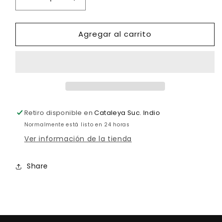
Reducir
Aumentar
cantidad
cantidad
para
para
Agregar al carrito
Vestido
Vestido
Celia
Celia
verde
verde
Retiro disponible en
Cataleya Suc. Indio
Normalmente está listo en 24 horas
Ver información de la tienda
Share