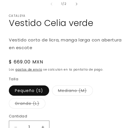
multimedia
multimedia
de
1
/
2
2
1
en
en
CATALEYA
una
una
Vestido Celia verde
ventana
ventana
modal
modal
Vestido corto de licra, manga larga con abertura
en escote
Precio
$ 669.00 MXN
habitual
Los
gastos de envío
se calculan en la pantalla de pago.
Talla
Variante
Pequeño (S)
Mediano (M)
agotada
o
no
Variante
Grande (L)
disponible
agotada
o
no
Cantidad
disponible